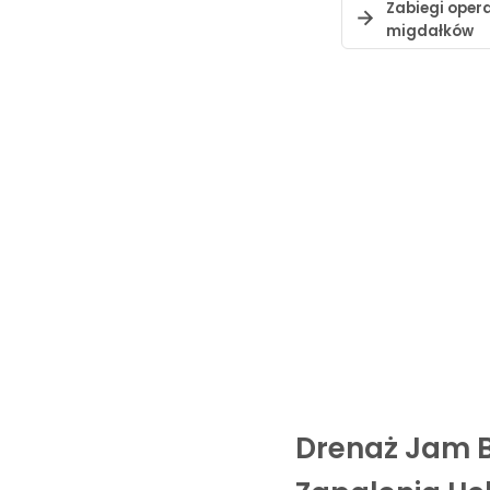
Zabiegi oper
migdałków
Drenaż Jam 