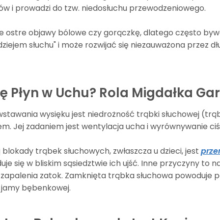
w i prowadzi do tzw. niedosłuchu przewodzeniowego.
e ostre objawy bólowe czy gorączkę, dlatego często by
iejem słuchu" i może rozwijać się niezauważona przez dł
się Płyn w Uchu? Rola Migdałka G
tawania wysięku jest niedrożność trąbki słuchowej (trą
m. Jej zadaniem jest wentylacja ucha i wyrównywanie ciś
blokady trąbek słuchowych, zwłaszcza u dzieci, jest
prze
jduje się w bliskim sąsiedztwie ich ujść. Inne przyczyny 
 zapalenia zatok. Zamknięta trąbka słuchowa powoduje po
 jamy bębenkowej.