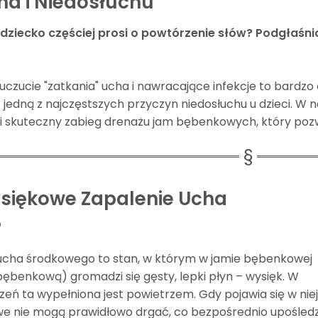
ha i Niedosłuchu
dziecko częściej prosi o powtórzenie słów? Podgłaśnia
uczucie "zatkania" ucha i nawracające infekcje to bardz
 jedną z najczęstszych przyczyn niedosłuchu u dzieci. W n
i skuteczny zabieg drenażu jam bębenkowych, który poz
siękowe Zapalenie Ucha
?
ucha środkowego to stan, w którym w jamie bębenkowej
bębenkową) gromadzi się gęsty, lepki płyn – wysięk. W
eń ta wypełniona jest powietrzem. Gdy pojawia się w niej
owe nie mogą prawidłowo drgać, co bezpośrednio upośled