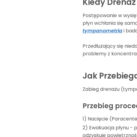
Kiedy Drenaż
Postępowanie w wysięk
płyn wchłania się samo
tympanometria
i bada
Przedłużający się nie
problemy z koncentrac
Jak Przebieg
Zabieg drenażu (tymp
Przebieg proce
1) Nacięcie (Paracent
2) Ewakuacja płynu - 
odzyskuje powietrzność