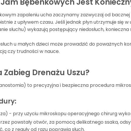
 Jam Bębenkowych Jest Konieczn
owym zapaleniu ucha zaczynamy zazwyczaj od bacznej obs
istnie z upływem czasu. Jeśli jednak płyn utrzymuje się w 
nie słuchu) wykazują postępujący niedosłuch, konieczna s
dosłuch u małych dzieci może prowadzić do poważnych kon
ją czy trudności w nauce.
a Zabieg Drenażu Uszu?
anostomia) to precyzyjna i bezpieczna procedura mikro
dury:
eza) - przy użyciu mikroskopu operacyjnego chirurg wyko
przez powstały otwór, za pomocą delikatnego ssaka, odsys
, co z reguły od razu poprawia słuch.