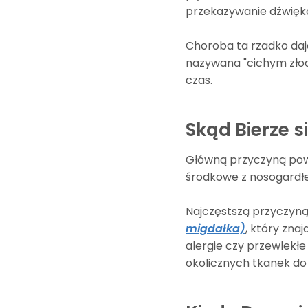
przekazywanie dźwiękó
Choroba ta rzadko daj
nazywana "cichym złodz
czas.
Skąd Bierze 
Główną przyczyną pows
środkowe z nosogardłe
Najczęstszą przyczyną 
migdałka)
, który zna
alergie czy przewlekłe
okolicznych tkanek do