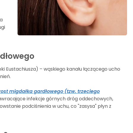
wa
ugi
ardłowego
bki Eustachiusza) – wąskiego kanału łączącego ucho
nień.
rost migdałka gardłowego (tzw. trzeciego
to nawracające infekcje górnych dróg oddechowych,
wstanie podciśnienia w uchu, co "zasysa" płyn z