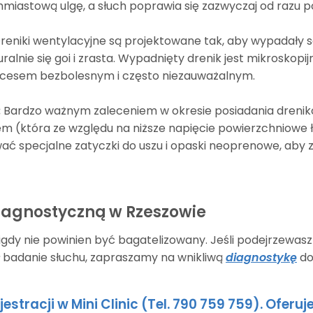
hmiastową ulgę, a słuch poprawia się zazwyczaj od razu p
reniki wentylacyjne są projektowane tak, aby wypadały sa
lnie się goi i zrasta. Wypadnięty drenik jest mikroskopij
rocesem bezbolesnym i często niezauważalnym.
:
Bardzo ważnym zaleceniem w okresie posiadania drenik
(która ze względu na niższe napięcie powierzchniowe ł
wać specjalne zatyczki do uszu i opaski neoprenowe, aby
iagnostyczną w Rzeszowie
igdy nie powinien być bagatelizowany. Jeśli podejrzewas
 badanie słuchu, zapraszamy na wnikliwą
diagnostykę
do
estracji w Mini Clinic (Tel. 790 759 759). Ofer