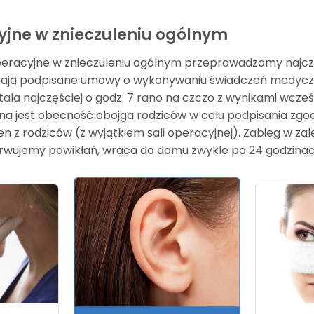
yjne w znieczuleniu ogólnym
operacyjne w znieczuleniu ogólnym przeprowadzamy najczęśc
mają podpisane umowy o wykonywaniu świadczeń medycznych
ala najczęściej o godz. 7 rano na czczo z wynikami wcze
zna jest obecność obojga rodziców w celu podpisania zgod
 z rodziców (z wyjątkiem sali operacyjnej). Zabieg w zal
serwujemy powikłań, wraca do domu zwykle po 24 godzinac