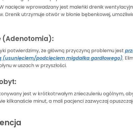
 W nacięcie wprowadzany jest maleńki drenik wentylacyjny (
w. Drenik utrzymuje otwór w błonie bębenkowej, umożliwi
e (Adenotomia):
tyki potwierdzimy, że główną przyczyną problemu jest
prz
 (usunięciem/podcięciem migdałka gardłowego)
. El
ynu w uszach w przyszłości.
obyt:
ykonywany jest w krótkotrwałym znieczuleniu ogólnym, ab
e kilkanaście minut, a mali pacjenci zazwyczaj opuszczają
encja