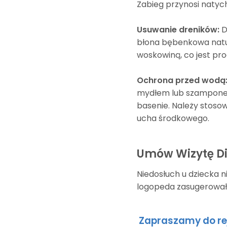
Zabieg przynosi natyc
Usuwanie dreników:
D
błona bębenkowa natura
woskowiną, co jest p
Ochrona przed wodą
mydłem lub szamponem 
basenie. Należy stoso
ucha środkowego.
Umów Wizytę D
Niedosłuch u dziecka n
logopeda zasugerował
Zapraszamy do rej