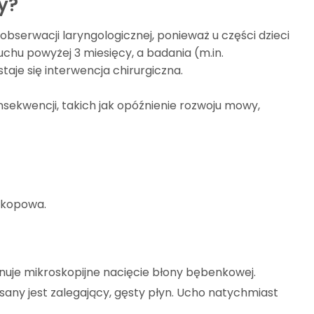
y?
erwacji laryngologicznej, ponieważ u części dzieci
uchu powyżej 3 miesięcy, a badania (m.in.
taje się interwencja chirurgiczna.
sekwencji, takich jak opóźnienie rozwoju mowy,
skopowa.
nuje mikroskopijne nacięcie błony bębenkowej.
any jest zalegający, gęsty płyn. Ucho natychmiast