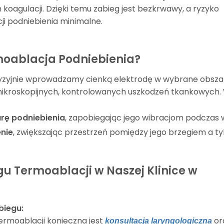
koagulacji. Dzięki temu zabieg jest bezkrwawy, a ryzyko
ji podniebienia minimalne.
moablacja Podniebienia?
zyjnie wprowadzamy cienką elektrodę w wybrane obszary
kroskopijnych, kontrolowanych uszkodzeń tkankowych. W
urę podniebienia
, zapobiegając jego wibracjom podczas
nie
, zwiększając przestrzeń pomiędzy jego brzegiem a ty
gu Termoablacji w Naszej Klinice w
biegu:
termoablacji konieczna jest
or
konsultacja laryngologiczna