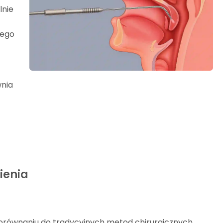
lnie
jego
wnia
ienia
orównaniu do tradycyjnych metod chirurgicznych.