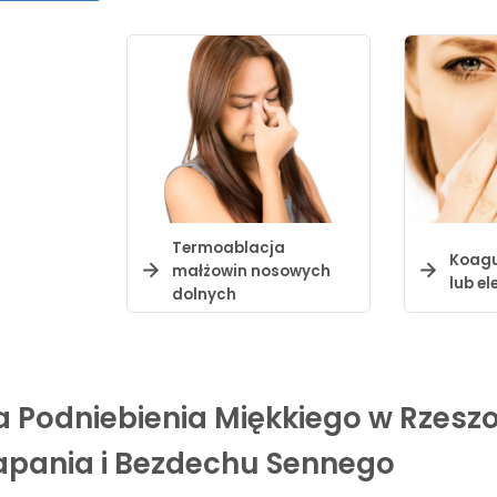
Termoablacja
Koagu
małżowin nosowych
lub e
dolnych
 Podniebienia Miękkiego w Rzesz
apania i Bezdechu Sennego