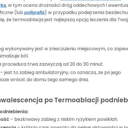
, w tym ocena drożności dróg oddechowych i ewentua
yka
ficzne (lub
) w przypadku podejrzenia bezdechu
poligrafia
, że termoablacja jest najlepszą opcją leczenia dla Two
eg wykonywany jest w znieczuleniu miejscowym, co zape
malizuje ból.
a procedura trwa zazwyczaj od 20 do 30 minut.
– jest to zabieg ambulatoryjny, co oznacza, że po jego
może wrócić do domu tego samego dnia.
onwalescencja po Termoablacji podnieb
odniebienia:
ność
– bezkrwawy zabieg z niskim ryzykiem powikłań.
scencja
– krótszy czas powrotu do pełnej aktywności w p