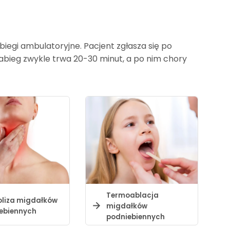
iegi ambulatoryjne. Pacjent zgłasza się po
Zabieg zwykle trwa 20-30 minut, a po nim chory
Termoablacja
oliza migdałków
migdałków
ebiennych
podniebiennych