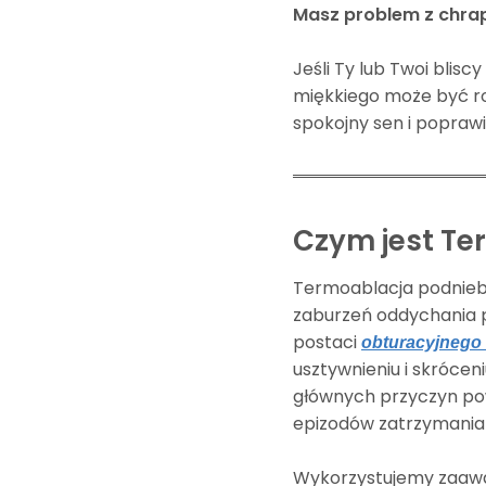
Masz problem z chra
Jeśli Ty lub Twoi blisc
miękkiego może być ro
spokojny sen i poprawi
Czym jest Te
Termoablacja podnieb
zaburzeń oddychania p
postaci
obturacyjnego
usztywnieniu i skrócen
głównych przyczyn po
epizodów zatrzymania
Wykorzystujemy zaawan