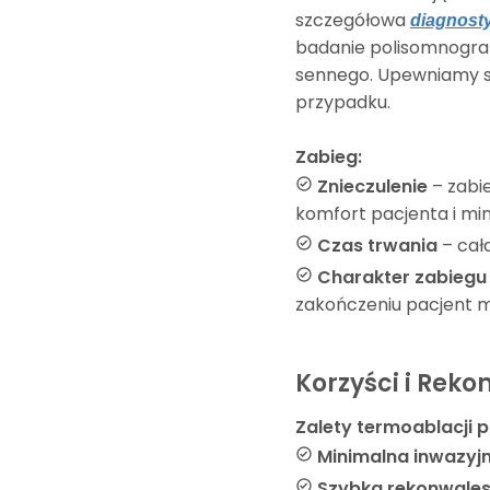
szczegółowa
diagnost
badanie polisomnogra
sennego. Upewniamy się
przypadku.
Zabieg:
Znieczulenie
– zabi
komfort pacjenta i mini
Czas trwania
– cał
Charakter zabiegu
zakończeniu pacjent 
Korzyści i Rek
Zalety termoablacji p
Minimalna inwazyj
Szybka rekonwale