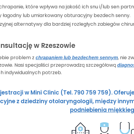
 chrapanie, które wpływa na jakość ich snu i/lub sen partn
y łagodny lub umiarkowany obturacyjny bezdech senny.
yjnej alternatywy dla bardziej rozległych zabiegów chiru
nsultację w Rzeszowie
iebie problem z
, nie 
chrapaniem lub bezdechem sennym
eszowie. Nasi specjaliści przeprowadzą szczegółową
diagno
h indywidualnych potrzeb.
estracji w Mini Clinic (Tel. 790 759 759). Ofer
cyjne z dziedziny otolaryngologii, między inny
podniebienia miękkieg