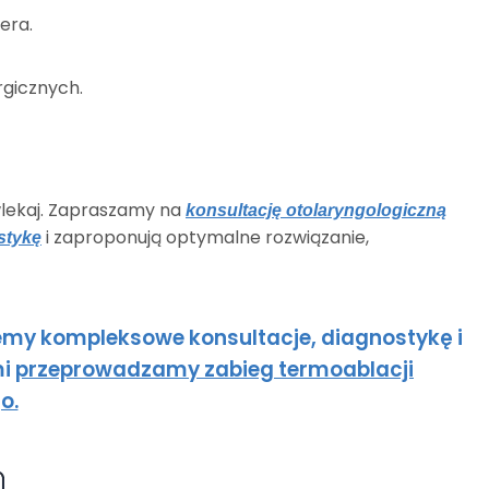
era.
rgicznych.
zwlekaj. Zapraszamy na
konsultację otolaryngologiczną
i zaproponują optymalne rozwiązanie,
stykę
ujemy kompleksowe konsultacje, diagnostykę i
mi
przeprowadzamy zabieg termoablacji
o.