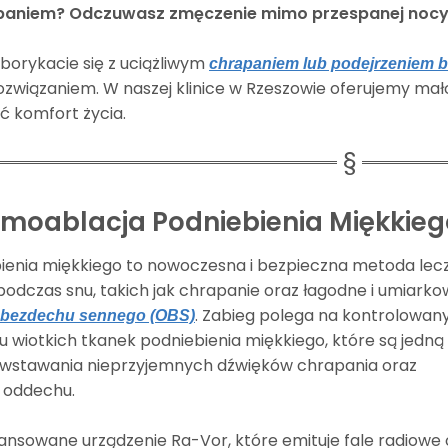
paniem? Odczuwasz zmęczenie mimo przespanej noc
y borykacie się z uciążliwym
chrapaniem lub podejrzeniem 
związaniem. W naszej klinice w Rzeszowie oferujemy mał
ć komfort życia.
rmoablacja Podniebienia Miękkieg
ienia miękkiego to nowoczesna i bezpieczna metoda lec
odczas snu, takich jak chrapanie oraz łagodne i umiark
. Zabieg polega na kontrolowa
 bezdechu sennego (OBS)
iu wiotkich tkanek podniebienia miękkiego, które są jedną
wstawania nieprzyjemnych dźwięków chrapania oraz
 oddechu.
sowane urządzenie Ra-Vor, które emituje fale radiowe 