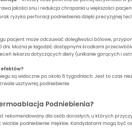
awa jakości snu i redukcja chrapania u większości pacjen
rak ryzyka perforacji podniebienia dzięki precyzyjnej tech
gu pacjent może odczuwać dolegliwości bólowe, przypomi
 10 dni. Można je łagodzić dostępnymi środkami przeciwb
leceń lekarza dotyczących diety (unikanie gorących i ost
 efektów?
iegu są widoczne po około 6 tygodniach. Jest to czas nie
 trwale usztywnią podniebienie.
Termoablacja Podniebienia?
jest rekomendowany dla osób dorosłych, u których przy
 wiotkie podniebienie miękkie. Kandydatami mogą być os