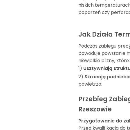
niskich temperaturach 
poparzeń czy perforac
Jak Działa Ter
Podczas zabiegu precy
powoduje powstanie mi
niewielkie blizny, które:
1)
Usztywniają strukt
2)
Skracają podniebie
powietrza.
Przebieg Zabie
Rzeszowie
Przygotowanie do za
Przed kwalifikacją do 