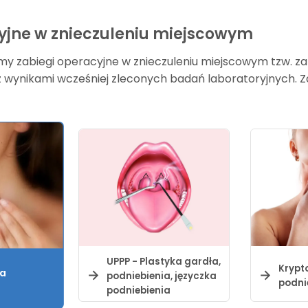
yjne w znieczuleniu miejscowym
my zabiegi operacyjne w znieczuleniu miejscowym tzw. zab
i z wynikami wcześniej zleconych badań laboratoryjnych. 
UPPP - Plastyka gardła,
Krypt
ja
podniebienia, języczka
podni
a
podniebienia