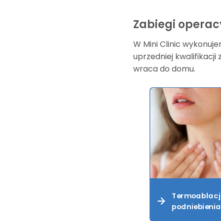
Zabiegi operac
W Mini Clinic wykonuje
uprzedniej kwalifikacj
wraca do domu.
Termoablac
podniebieni